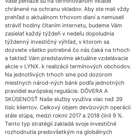
Vaše peniaze sú na termínovanom vklade
chránené na ochranu vkladov. Aby ste mali vždy
prehľad o aktuálnom trhovom dianí a nemuseli
stráviť hodiny čítaním internetu, budeme Vám
zasielať každý týždeň v nedeľu dopoludnia
týždenný investičný výhľad, v ktorom sa
dozviete všetko potrebné čo nás čaká na trhoch
a taktiež Vám predstavíme aktuálne vzdelávacie
akcie v LYNX. k realizácii termínových obchodov.
Na jednotlivých trhoch sme pod dozorom
miestnych národ-ných bánk podľa jednotných
pravidiel európskej regulácie. DÔVERA A
SKÚSENOSŤ Naše služby využíva viac než 39
tisíc klientov. Celkový objem devízových operácií
stále stúpa, medzi rokmi 2017 a 2018 činil 9 %.
Tento typ stratégií zakladá svoje investičné
rozhodnutia predovšetkým na globálnych