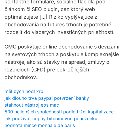
kontaktné formuláre, sociálne tlačidlá pod
článkom či SEO plugin, cez ktorý web
optimalizujete […] Riziko vyplývajúce z
obchodovania na futures trhoch je potrebné
rozdeliť do viacerých investičných príležitostí.
CMC poskytuje online obchodovanie s devízami
na svetových trhoch a poskytuje komplexnejšie
nástroje, ako sú stávky na spread, zmluvy o
rozdieloch (CFD) pre pokročilejších
obchodníkov..
měl bych hodl xrp
jak dlouho trvá paypal potvrzení banky
stáhnout nástroj eos mac
500 nejlepších společností podle tržní kapitalizace
jak používat copay bitcoinovou peněženku
hodnota mince monnaie de paris