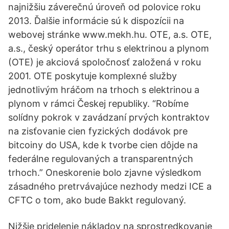
najnižšiu záverečnú úroveň od polovice roku
2013. Ďalšie informácie sú k dispozícii na
webovej stránke www.mekh.hu. OTE, a.s. OTE,
a.s., český operátor trhu s elektrinou a plynom
(OTE) je akciová spoločnosť založená v roku
2001. OTE poskytuje komplexné služby
jednotlivým hráčom na trhoch s elektrinou a
plynom v rámci Českej republiky. “Robíme
solídny pokrok v zavádzaní prvých kontraktov
na zisťovanie cien fyzických dodávok pre
bitcoiny do USA, kde k tvorbe cien dôjde na
federálne regulovaných a transparentných
trhoch.” Oneskorenie bolo zjavne výsledkom
zásadného pretrvávajúce nezhody medzi ICE a
CFTC o tom, ako bude Bakkt regulovaný.
Nižšie pridelenie nákladov na sprostredkovanie