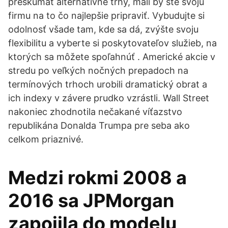
preskúmať alternatívne trhy, mali by ste svoju
firmu na to čo najlepšie pripraviť. Vybudujte si
odolnosť všade tam, kde sa dá, zvýšte svoju
flexibilitu a vyberte si poskytovateľov služieb, na
ktorých sa môžete spoľahnúť . Americké akcie v
stredu po veľkých nočných prepadoch na
termínových trhoch urobili dramatický obrat a
ich indexy v závere prudko vzrástli. Wall Street
nakoniec zhodnotila nečakané víťazstvo
republikána Donalda Trumpa pre seba ako
celkom priaznivé.
Medzi rokmi 2008 a
2016 sa JPMorgan
zapojila do modelu