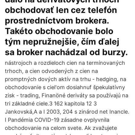
obchodovať len cez telefón
prostredníctvom brokera.
Takéto obchodovanie bolo
tým nepružnejšie, čím ďalej
sa broker nachádzal od burzy.
nástrojoch a rozdieloch cien na termínovaných
trhoch, a cien odvodených z cien na
promptných dových aktív na trhu - hedging, na
obchodovanie s ciel'om dosiahnuf špekulatívny
zisk - trading, Finanöné deriváty sa používajú na
tri základné ciele.3 162 kapitola 12 3
Jankovská,A a I 2003, 204 s zinárod net Inancle.
I Pandémia COVID-19 zásadne ovplyvnila
obchodovanie na celom svete. Ak zvažujete