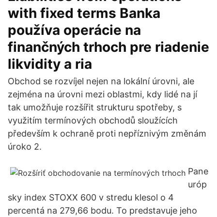
with fixed terms Banka
používa operácie na
finančných trhoch pre riadenie
likvidity a ria
Obchod se rozvíjel nejen na lokální úrovni, ale
zejména na úrovni mezi oblastmi, kdy lidé na jí
tak umožňuje rozšířit strukturu spotřeby, s
využitím termínových obchodů sloužících
především k ochraně proti nepříznivým změnám
úroko 2.
Pane
uróp
sky index STOXX 600 v stredu klesol o 4
percentá na 279,66 bodu. To predstavuje jeho