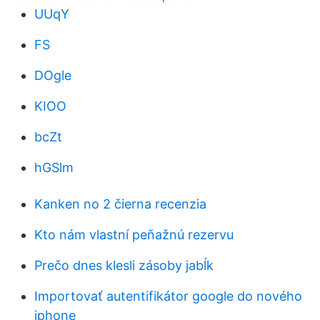
UUqY
FS
DOgle
KIOO
bcZt
hGSlm
Kanken no 2 čierna recenzia
Kto nám vlastní peňažnú rezervu
Prečo dnes klesli zásoby jabĺk
Importovať autentifikátor google do nového
iphone