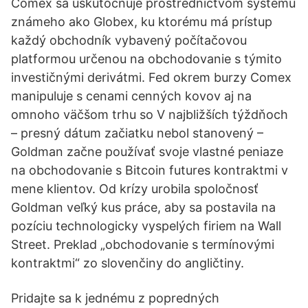
Comex sa uskutočňuje prostredníctvom systému
známeho ako Globex, ku ktorému má prístup
každý obchodník vybavený počítačovou
platformou určenou na obchodovanie s týmito
investičnými derivátmi. Fed okrem burzy Comex
manipuluje s cenami cenných kovov aj na
omnoho väčšom trhu so V najbližších týždňoch
– presný dátum začiatku nebol stanovený –
Goldman začne používať svoje vlastné peniaze
na obchodovanie s Bitcoin futures kontraktmi v
mene klientov. Od krízy urobila spoločnosť
Goldman veľký kus práce, aby sa postavila na
pozíciu technologicky vyspelých firiem na Wall
Street. Preklad „obchodovanie s termínovými
kontraktmi“ zo slovenčiny do angličtiny.
Pridajte sa k jednému z popredných