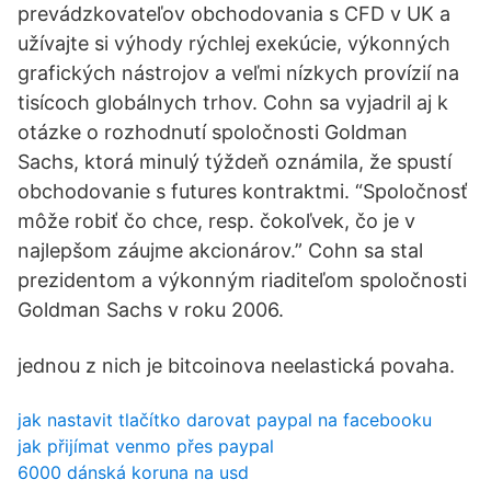
prevádzkovateľov obchodovania s CFD v UK a
užívajte si výhody rýchlej exekúcie, výkonných
grafických nástrojov a veľmi nízkych provízií na
tisícoch globálnych trhov. Cohn sa vyjadril aj k
otázke o rozhodnutí spoločnosti Goldman
Sachs, ktorá minulý týždeň oznámila, že spustí
obchodovanie s futures kontraktmi. “Spoločnosť
môže robiť čo chce, resp. čokoľvek, čo je v
najlepšom záujme akcionárov.” Cohn sa stal
prezidentom a výkonným riaditeľom spoločnosti
Goldman Sachs v roku 2006.
jednou z nich je bitcoinova neelastická povaha.
jak nastavit tlačítko darovat paypal na facebooku
jak přijímat venmo přes paypal
6000 dánská koruna na usd