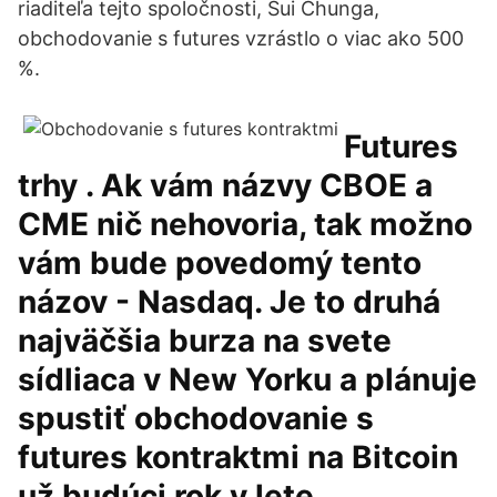
riaditeľa tejto spoločnosti, Sui Chunga,
obchodovanie s futures vzrástlo o viac ako 500
%.
Futures
trhy . Ak vám názvy CBOE a
CME nič nehovoria, tak možno
vám bude povedomý tento
názov - Nasdaq. Je to druhá
najväčšia burza na svete
sídliaca v New Yorku a plánuje
spustiť obchodovanie s
futures kontraktmi na Bitcoin
už budúci rok v lete.