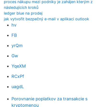
proces nákupu mezi podniky je zahájen kterým z
následujících kroků
ledger blue na prodej
jak vytvořit bezpečný e-mail v aplikaci outlook
hv
FB
yrQm
Gw
YqeXM
RCxPf
uagdL
Porovnanie poplatkov za transakcie s
kryptomenou